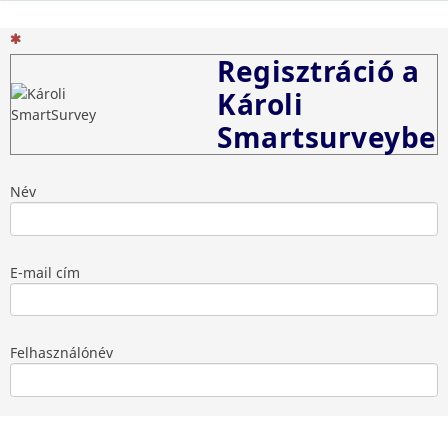
(Ez egy kötelező kérdés)
Regisztráció a
Károli
Smartsurveybe
Név
E-mail cím
Felhasználónév